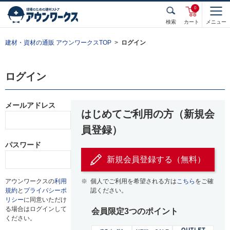
0
検索
カート
メニュー
建材・資材の通販 アウンワークスTOP
ログイン
ログイン
メールアドレス
はじめてご利用の方（新規会
員登録）
パスワード
新規会員登録する（無料）
アウンワークスの
利用
※
個人でご利用を希望される方は
こちら
をご確
規約
と
プライバシーポ
認ください。
リシー
に同意いただけ
る場合はログインして
会員限定3つのポイント
ください。