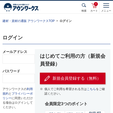
0
検索
カート
メニュー
建材・資材の通販 アウンワークスTOP
ログイン
ログイン
メールアドレス
はじめてご利用の方（新規会
員登録）
パスワード
新規会員登録する（無料）
アウンワークスの
利用
※
個人でご利用を希望される方は
こちら
をご確
規約
と
プライバシーポ
認ください。
リシー
に同意いただけ
る場合はログインして
会員限定3つのポイント
ください。