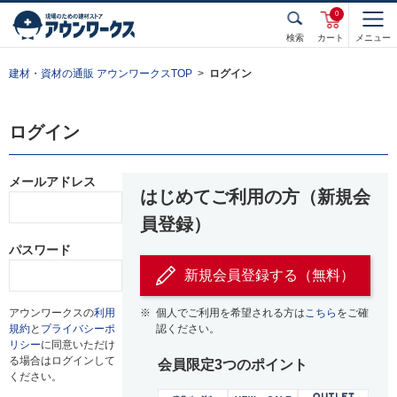
0
検索
カート
メニュー
建材・資材の通販 アウンワークスTOP
ログイン
ログイン
メールアドレス
はじめてご利用の方（新規会
員登録）
パスワード
新規会員登録する（無料）
アウンワークスの
利用
※
個人でご利用を希望される方は
こちら
をご確
規約
と
プライバシーポ
認ください。
リシー
に同意いただけ
る場合はログインして
会員限定3つのポイント
ください。