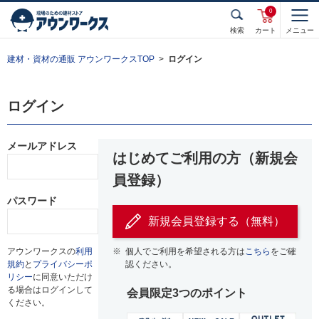
0
検索
カート
メニュー
建材・資材の通販 アウンワークスTOP
ログイン
ログイン
メールアドレス
はじめてご利用の方（新規会
員登録）
パスワード
新規会員登録する（無料）
アウンワークスの
利用
※
個人でご利用を希望される方は
こちら
をご確
規約
と
プライバシーポ
認ください。
リシー
に同意いただけ
る場合はログインして
会員限定3つのポイント
ください。