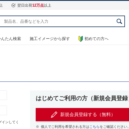
上
翌日出荷
12万点
以上
かんたん検索
施工イメージから探す
初めての方へ
はじめてご利用の方（新規会員登録
新規会員登録する（無料）
グインしてく
※
個人でご利用を希望される方は
こちら
をご確認ください