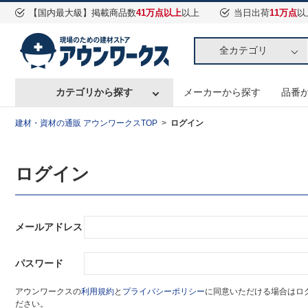
【国内最大級】掲載商品数
41万点以上
以上
当日出荷
11万点
以
全カテゴリ
カテゴリから探す
メーカーから探す
品番
建材・資材の通販 アウンワークスTOP
ログイン
ログイン
メールアドレス
パスワード
アウンワークスの
利用規約
と
プライバシーポリシー
に同意いただける場合はロ
ださい。