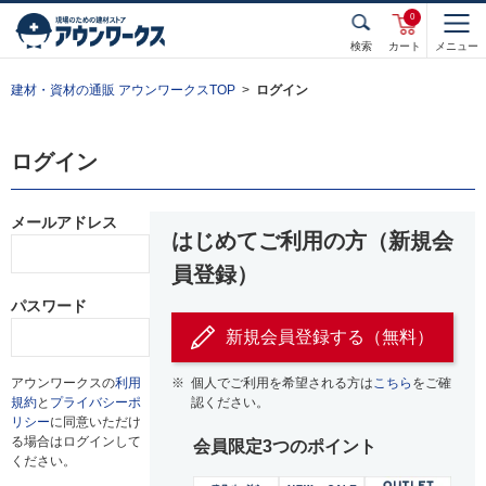
0
検索
カート
メニュー
建材・資材の通販 アウンワークスTOP
ログイン
ログイン
メールアドレス
はじめてご利用の方（新規会
員登録）
パスワード
新規会員登録する（無料）
アウンワークスの
利用
※
個人でご利用を希望される方は
こちら
をご確
規約
と
プライバシーポ
認ください。
リシー
に同意いただけ
る場合はログインして
会員限定3つのポイント
ください。