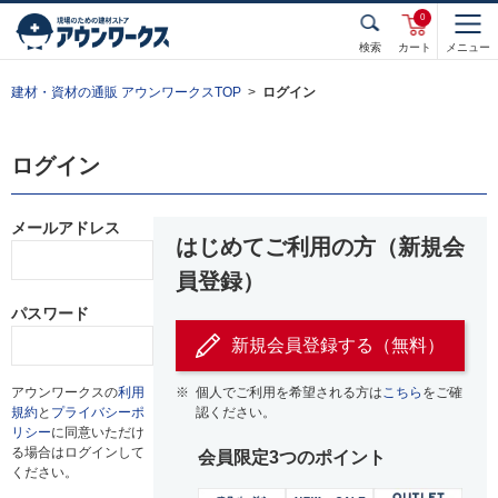
0
検索
カート
メニュー
建材・資材の通販 アウンワークスTOP
ログイン
ログイン
メールアドレス
はじめてご利用の方（新規会
員登録）
パスワード
新規会員登録する（無料）
アウンワークスの
利用
※
個人でご利用を希望される方は
こちら
をご確
規約
と
プライバシーポ
認ください。
リシー
に同意いただけ
る場合はログインして
会員限定3つのポイント
ください。