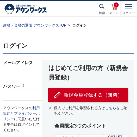
0
検索
カート
メニュー
建材・資材の通販 アウンワークスTOP
ログイン
ログイン
メールアドレス
はじめてご利用の方（新規会
員登録）
パスワード
新規会員登録する（無料）
アウンワークスの
利用
※
個人でご利用を希望される方は
こちら
をご確
規約
と
プライバシーポ
認ください。
リシー
に同意いただけ
る場合はログインして
会員限定3つのポイント
ください。