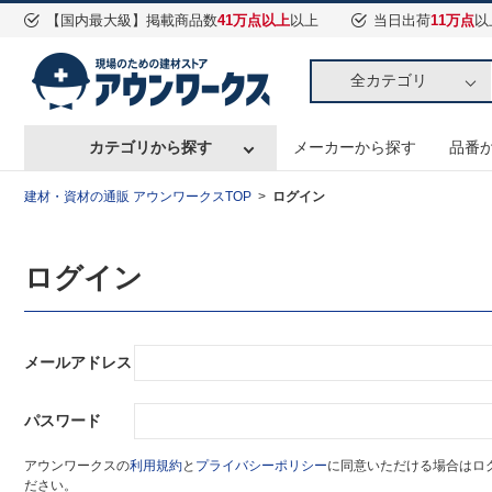
【国内最大級】掲載商品数
41万点以上
以上
当日出荷
11万点
以
全カテゴリ
カテゴリから探す
メーカーから探す
品番
建材・資材の通販 アウンワークスTOP
ログイン
ログイン
メールアドレス
パスワード
アウンワークスの
利用規約
と
プライバシーポリシー
に同意いただける場合はロ
ださい。