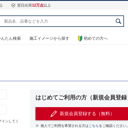
上
翌日出荷
12万点
以上
かんたん検索
施工イメージから探す
初めての方へ
はじめてご利用の方（新規会員登録
新規会員登録する（無料）
グインしてく
※
個人でご利用を希望される方は
こちら
をご確認ください