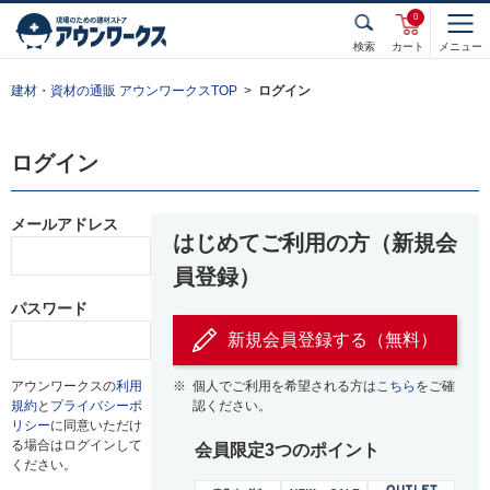
0
検索
カート
メニュー
建材・資材の通販 アウンワークスTOP
ログイン
ログイン
メールアドレス
はじめてご利用の方（新規会
員登録）
パスワード
新規会員登録する（無料）
アウンワークスの
利用
※
個人でご利用を希望される方は
こちら
をご確
規約
と
プライバシーポ
認ください。
リシー
に同意いただけ
る場合はログインして
会員限定3つのポイント
ください。