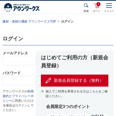
0
検索
カート
メニュー
建材・資材の通販 アウンワークスTOP
ログイン
ログイン
メールアドレス
はじめてご利用の方（新規会
員登録）
パスワード
新規会員登録する（無料）
アウンワークスの
利用
※
個人でご利用を希望される方は
こちら
をご確
規約
と
プライバシーポ
認ください。
リシー
に同意いただけ
る場合はログインして
会員限定3つのポイント
ください。