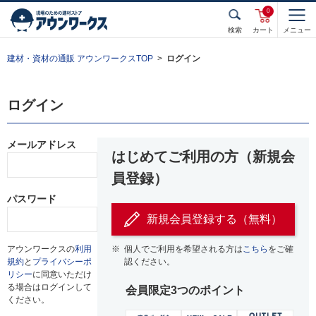
0
検索
カート
メニュー
建材・資材の通販 アウンワークスTOP
ログイン
ログイン
メールアドレス
はじめてご利用の方（新規会
員登録）
パスワード
新規会員登録する（無料）
アウンワークスの
利用
※
個人でご利用を希望される方は
こちら
をご確
規約
と
プライバシーポ
認ください。
リシー
に同意いただけ
る場合はログインして
会員限定3つのポイント
ください。