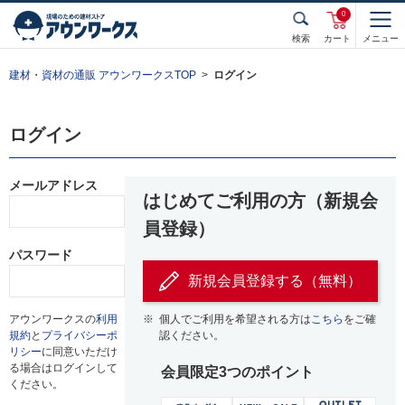
0
検索
カート
メニュー
建材・資材の通販 アウンワークスTOP
ログイン
ログイン
メールアドレス
はじめてご利用の方（新規会
員登録）
パスワード
新規会員登録する（無料）
アウンワークスの
利用
※
個人でご利用を希望される方は
こちら
をご確
規約
と
プライバシーポ
認ください。
リシー
に同意いただけ
る場合はログインして
会員限定3つのポイント
ください。