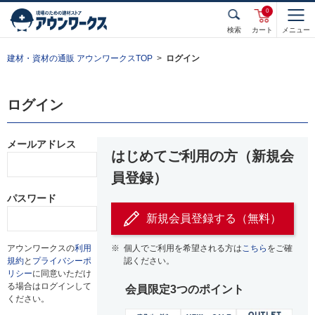
0
検索
カート
メニュー
建材・資材の通販 アウンワークスTOP
ログイン
ログイン
メールアドレス
はじめてご利用の方（新規会
員登録）
パスワード
新規会員登録する（無料）
アウンワークスの
利用
※
個人でご利用を希望される方は
こちら
をご確
規約
と
プライバシーポ
認ください。
リシー
に同意いただけ
る場合はログインして
会員限定3つのポイント
ください。