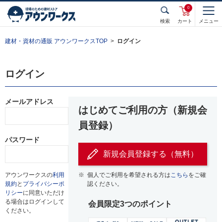
0
検索
カート
メニュー
建材・資材の通販 アウンワークスTOP
ログイン
ログイン
メールアドレス
はじめてご利用の方（新規会
員登録）
パスワード
新規会員登録する（無料）
アウンワークスの
利用
※
個人でご利用を希望される方は
こちら
をご確
規約
と
プライバシーポ
認ください。
リシー
に同意いただけ
る場合はログインして
会員限定3つのポイント
ください。