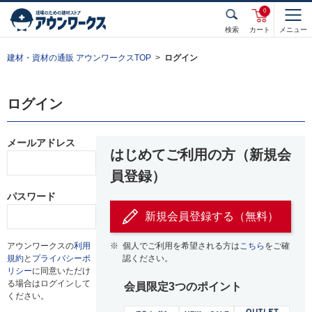
0
検索
カート
メニュー
建材・資材の通販 アウンワークスTOP
ログイン
ログイン
メールアドレス
はじめてご利用の方（新規会
員登録）
パスワード
新規会員登録する（無料）
アウンワークスの
利用
※
個人でご利用を希望される方は
こちら
をご確
規約
と
プライバシーポ
認ください。
リシー
に同意いただけ
る場合はログインして
会員限定3つのポイント
ください。